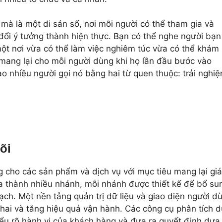
 mà là một di sản số, nơi mỗi người có thể tham gia và
 đổi ý tưởng thành hiện thực. Bạn có thể nghe người bạn
t nơi vừa có thể làm việc nghiêm túc vừa có thể khám
mang lại cho mỗi người dùng khi họ lần đầu bước vào
ao nhiều người gọi nó bằng hai từ quen thuộc: trải nghi
õi
cho các sản phẩm và dịch vụ với mục tiêu mang lại giá 
a thành nhiều nhánh, mỗi nhánh được thiết kế để bổ su
ạch. Một nền tảng quản trị dữ liệu và giao diện người d
khai và tăng hiệu quả vận hành. Các công cụ phân tích 
iểu rõ hành vi của khách hàng và đưa ra quyết định dựa