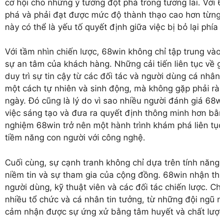
cơ hội cho những ý tưởng đột phá trong tương lai. Vớ
phá và phải đạt được mức độ thành thạo cao hơn từng 
này có thể là yếu tố quyết định giữa việc bị bỏ lại phía
Với tầm nhìn chiến lược, 68win không chỉ tập trung và
sự an tâm của khách hàng. Những cải tiến liên tục về 
duy trì sự tin cậy từ các đối tác và người dùng cá nhâ
một cách tự nhiên và sinh động, mà không gặp phải rà
ngày. Đó cũng là lý do vì sao nhiều người đánh giá 68
việc sáng tạo và đưa ra quyết định thông minh hơn bằ
nghiệm 68win trở nên một hành trình khám phá liên tục
tiềm năng con người với công nghệ.
Cuối cùng, sự cạnh tranh không chỉ dựa trên tính nă
niềm tin và sự tham gia của cộng đồng. 68win nhận th
người dùng, kỹ thuật viên và các đối tác chiến lược. 
nhiều tổ chức và cá nhân tin tưởng, từ những đội ngũ 
cảm nhận được sự ứng xử bằng tâm huyết và chất lượn