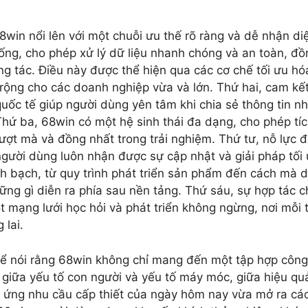
8win nổi lên với một chuỗi ưu thế rõ ràng và dễ nhận di
ống, cho phép xử lý dữ liệu nhanh chóng và an toàn, đồ
ng tác. Điều này được thể hiện qua các cơ chế tối ưu hó
rộng cho các doanh nghiệp vừa và lớn. Thứ hai, cam kế
uốc tế giúp người dùng yên tâm khi chia sẻ thông tin n
Thứ ba, 68win có một hệ sinh thái đa dạng, cho phép tí
ợt mà và đồng nhất trong trải nghiệm. Thứ tư, nỗ lực đ
người dùng luôn nhận được sự cập nhật và giải pháp tối
h bạch, từ quy trình phát triển sản phẩm đến cách mà 
ững gì diễn ra phía sau nền tảng. Thứ sáu, sự hợp tác c
 mạng lưới học hỏi và phát triển không ngừng, nơi mỗi t
 lai.
 thể nói rằng 68win không chỉ mang đến một tập hợp công
 giữa yếu tố con người và yếu tố máy móc, giữa hiệu qu
 ứng nhu cầu cấp thiết của ngày hôm nay vừa mở ra cá