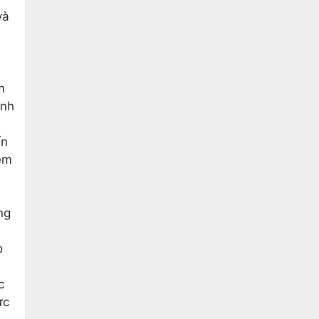
và
m
anh
ến
iệm
ng
o
c
ực