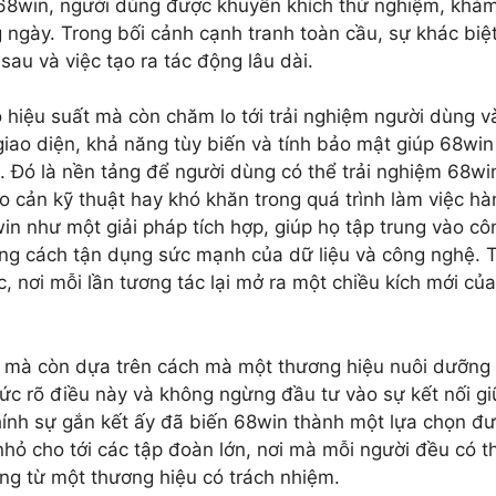
i 68win, người dùng được khuyến khích thử nghiệm, khá
ngày. Trong bối cảnh cạnh tranh toàn cầu, sự khác biệ
 sau và việc tạo ra tác động lâu dài.
o hiệu suất mà còn chăm lo tới trải nghiệm người dùng v
giao diện, khả năng tùy biến và tính bảo mật giúp 68win
n. Đó là nền tảng để người dùng có thể trải nghiệm 68wi
o cản kỹ thuật hay khó khăn trong quá trình làm việc hà
win như một giải pháp tích hợp, giúp họ tập trung vào cô
ng cách tận dụng sức mạnh của dữ liệu và công nghệ. T
, nơi mỗi lần tương tác lại mở ra một chiều kích mới của
ng mà còn dựa trên cách mà một thương hiệu nuôi dưỡng
ức rõ điều này và không ngừng đầu tư vào sự kết nối g
Chính sự gắn kết ấy đã biến 68win thành một lựa chọn đ
nhỏ cho tới các tập đoàn lớn, nơi mà mỗi người đều có t
g từ một thương hiệu có trách nhiệm.