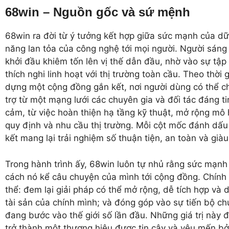
68win – Nguồn gốc và sứ mệnh
68win ra đời từ ý tưởng kết hợp giữa sức mạnh của dữ 
năng lan tỏa của công nghệ tới mọi người. Người sáng
khởi đầu khiêm tốn lên vị thế dẫn đầu, nhờ vào sự tập
thích nghi linh hoạt với thị trường toàn cầu. Theo thờ
dựng một cộng đồng gắn kết, nơi người dùng có thể ch
trợ từ một mạng lưới các chuyên gia và đối tác đáng t
cảm, từ việc hoàn thiện hạ tầng kỹ thuật, mở rộng mô 
quy định và nhu cầu thị trường. Mỗi cột mốc đánh dấ
kết mang lại trải nghiệm số thuận tiện, an toàn và gi
Trong hành trình ấy, 68win luôn tự nhủ rằng sức mạn
cách nó kể câu chuyện của mình tới cộng đồng. Chính 
thể: đem lại giải pháp có thể mở rộng, dễ tích hợp và
tài sản của chính mình; và đóng góp vào sự tiến bộ ch
đang bước vào thế giới số lần đầu. Những giá trị này 
trở thành một thương hiệu được tin cậy và yêu mến bở