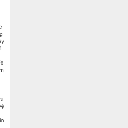
ừ
ng
ây
ỗ
về
am
cụ
vệ
in