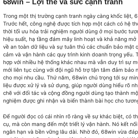
68win – Lợi thế và sức cạnh tranh
Trong một thị trường cạnh tranh ngày càng khốc liệt, 6
Trước hết, công nghệ được tích hợp một cách có hệ th
thời tối ưu hóa trải nghiệm người dùng ở mọi bước tươ
hiệu suất, hạ tầng đám mây linh hoạt và khả năng mở 
về an toàn dữ liệu và sự tuân thủ các chuẩn bảo mật q
cảm và vận hành các quy trình kinh doanh trọng yếu. 
hợp với nhiều hệ thống khác nhau mà vẫn duy trì sự mư
mới liên tục cùng với đội ngũ hỗ trợ tận tâm đảm bảo 
cho mọi nhu cầu. Thứ năm, 68win chú trọng tới sự min
liệu được xử lý và sử dụng, giúp người dùng hiểu rõ nh
chẽ với đối tác và cộng đồng người dùng tạo thành một
nghiệm được ghi nhận và biến thành bài học cho tương
Để người đọc có cái nhìn rõ ràng về sự khác biệt, có
cụ, mà còn mang đến một triết lý vận hành. Nó kết nối
ngắn hạn và bền vững lâu dài. Nhờ đó, 68win vừa đáp